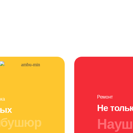
Ремонт
вка
Не толь
вых
бушюр
Науш