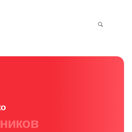
ко
ников