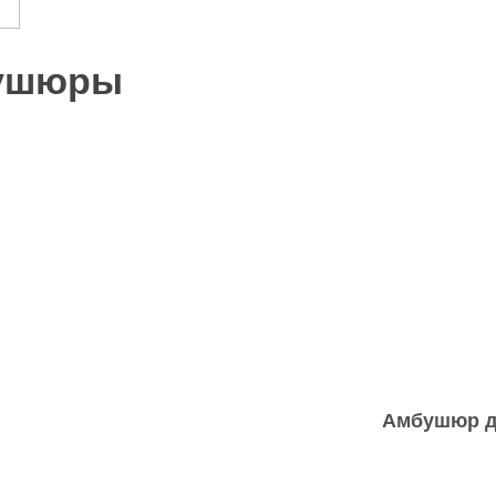
бушюры
Амбушюр дл