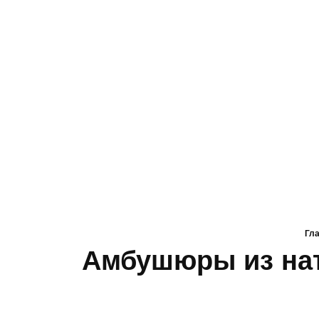
Гл
Амбушюры из нат