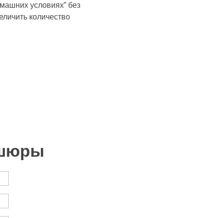
омашних условиях” без
еличить количество
ушюры