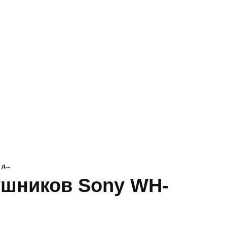
д...
ушников Sony WH-