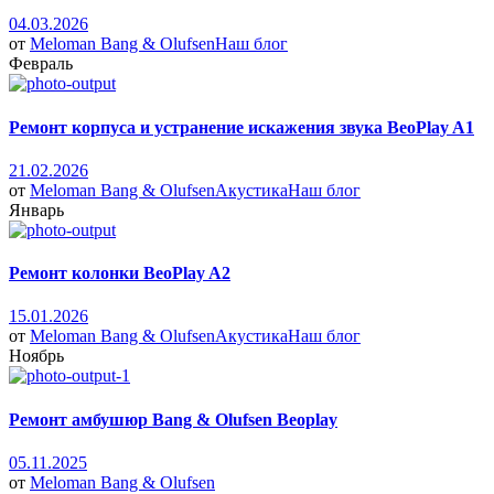
04.03.2026
от
Meloman
Bang & Olufsen
Наш блог
Февраль
Ремонт корпуса и устранение искажения звука BeoPlay A1
21.02.2026
от
Meloman
Bang & Olufsen
Акустика
Наш блог
Январь
Ремонт колонки BeoPlay A2
15.01.2026
от
Meloman
Bang & Olufsen
Акустика
Наш блог
Ноябрь
Ремонт амбушюр Bang & Olufsen Beoplay
05.11.2025
от
Meloman
Bang & Olufsen