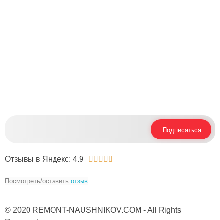
Москва, Багратионовский пр-д, 7к3, Пав. B1-057 и B1-
009A
Вам интересно, что мы пишем в блоге? - Подпишитесь в
Telegram​ на
наши новости
Подписаться
Отзывы в Яндекс: 4.9





Посмотреть/оставить
отзыв
© 2020 REMONT-NAUSHNIKOV.COM - All Rights