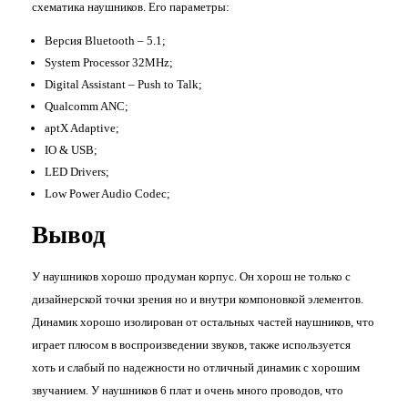
схематика наушников. Его параметры:
Версия Bluetooth – 5.1;
System Processor 32MHz;
Digital Assistant – Push to Talk;
Qualcomm ANC;
aptX Adaptive;
IO & USB;
LED Drivers;
Low Power Audio Codec;
Вывод
У наушников хорошо продуман корпус. Он хорош не только с
дизайнерской точки зрения но и внутри компоновкой элементов.
Динамик хорошо изолирован от остальных частей наушников, что
играет плюсом в воспроизведении звуков, также используется
хоть и слабый по надежности но отличный динамик с хорошим
звучанием. У наушников 6 плат и очень много проводов, что