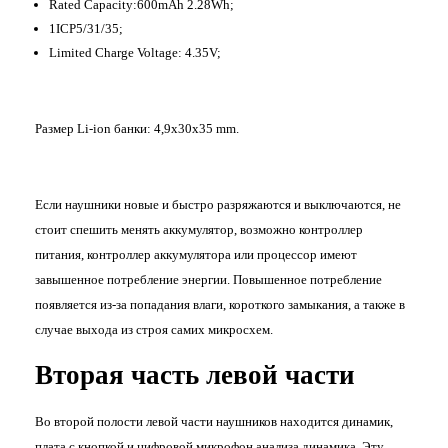
Rated Capacity:600mAh 2.28Wh;
1ICP5/31/35;
Limited Charge Voltage: 4.35V;
Размер Li-ion банки: 4,9x30x35 mm.
Если наушники новые и быстро разряжаются и выключаются, не
стоит спешить менять аккумулятор, возможно контроллер
питания, контроллер аккумулятора или процессор имеют
завышенное потребление энергии. Повышенное потребление
появляется из-за попадания влаги, короткого замыкания, а также в
случае выхода из строя самих микросхем.
Вторая часть левой части
Во второй полости левой части наушников находится динамик,
плата с кнопкой и цифровой микрофон анализа динамика. Эту