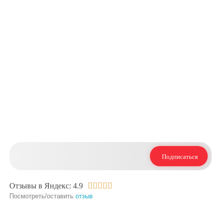
+7 (925) 767-75-94
+7 (925) 316-87-11
Москва, Багратионовский пр-д,
7к3, Пав. B1-057 и B1-009A
Вам интересно, что мы пишем в блоге? - Подпишитесь в
Telegram​ на
наши новости
Подписаться
Отзывы в Яндекс: 4.9





Посмотреть/оставить
отзыв