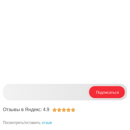
+7 (925) 767-75-94
+7 (925) 316-87-11
Москва, Багратионовский пр-д, 7к3, Пав. B1-057 и B1-
009A
Вам интересно, что мы пишем в блоге? - Подпишитесь в
Telegram​ на
наши новости
Подписаться
Отзывы в Яндекс: 4.9





Посмотреть/оставить
отзыв