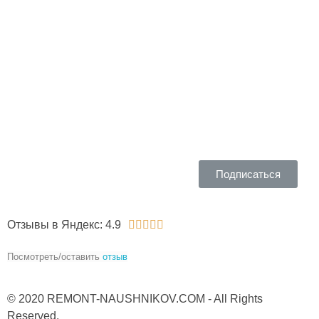
Вам интересно, что мы пишем в блоге? - Подпишитесь в
Telegram​ на
наши новости
Подписаться
Отзывы в Яндекс: 4.9





Посмотреть/оставить
отзыв
© 2020 REMONT-NAUSHNIKOV.COM - All Rights
Reserved.