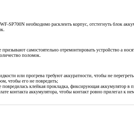
WF-SP700N необходимо расклеить корпус, отстегнуть блок акку
ик.
е призывают самостоятельно отремонтировать устройство а нося
количество поломок.
дкости или прогрева требуют аккуратности, чтобы не перегреть
ом, чтобы его не повредить;
е повредилась клейкая прокладка, фиксирующая аккумулятор в 
лате контакта аккумулятора, чтобы контакт ровно прилегал к не