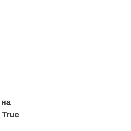
 на
 True