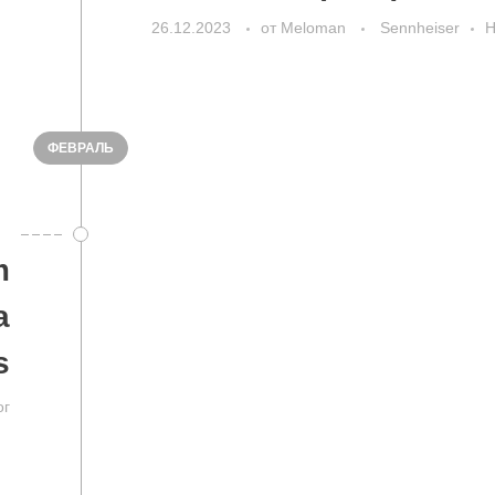
26.12.2023
от
Meloman
Sennheiser
Н
ФЕВРАЛЬ
m
а
s
ог