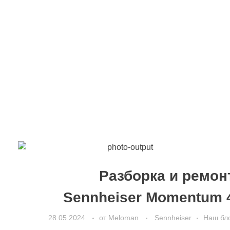
Разборка и ремон
Sennheiser Momentum 
28.05.2024
от
Meloman
Sennheiser
Наш бл