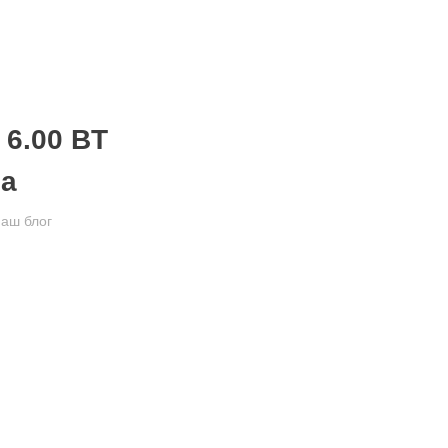
 6.00 BT
ра
аш блог