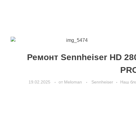
Ремонт Sennheiser HD 28
PR
19.02.2025
от
Meloman
Sennheiser
Наш бл