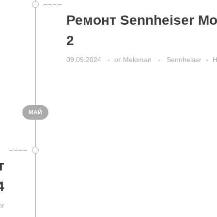
Ремонт Sennheiser M
2
09.09.2024
от
Meloman
Sennheiser
Н
МАЙ
т
4
ог