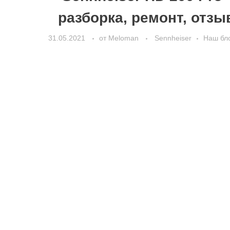
разборка, ремонт, отзы
31.05.2021
от
Meloman
Sennheiser
Наш бл